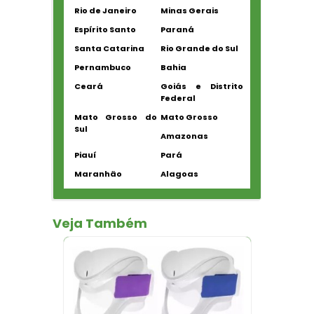
Rio de Janeiro
Minas Gerais
Espírito Santo
Paraná
Santa Catarina
Rio Grande do Sul
Pernambuco
Bahia
Ceará
Goiás e Distrito
Federal
Mato Grosso do
Mato Grosso
Sul
Amazonas
Piauí
Pará
Maranhão
Alagoas
Veja Também