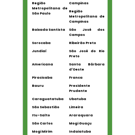
Região
Campinas
Metropolitana de
Região
São Paulo
Metropolitana de
Campinas
Baixada Santista
São José dos
Campos
Sorocaba
Ribeirão Preto
Jundiaí
São José do Rio
Preto
Americana
Santa Bárbara
d'Oeste
Piracicaba
Franca
Bauru
Presidente
Prudente
Caraguatatuba
Ubatuba
São Sebastião
Limeira
Itu–Salto
Araraquara
São Carlos
Mogi Guaçu
Mogi Mirim
Indaiatuba