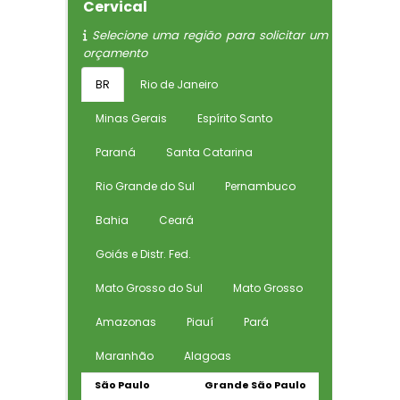
Cervical
Selecione uma região para solicitar um
orçamento
BR
Rio de Janeiro
Minas Gerais
Espírito Santo
Paraná
Santa Catarina
Rio Grande do Sul
Pernambuco
Bahia
Ceará
Goiás e Distr. Fed.
Mato Grosso do Sul
Mato Grosso
Amazonas
Piauí
Pará
Maranhão
Alagoas
São Paulo
Grande São Paulo