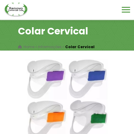
Colar Cervical
Home
»
Informações
»
Colar Cervical