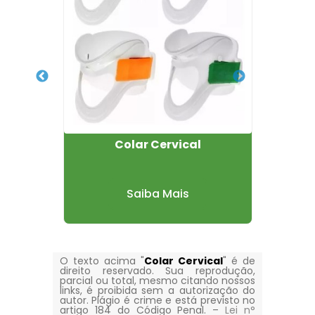
rros
Colar Cervical
Ma
Saiba Mais
O texto acima "
Colar Cervical
" é de
direito reservado. Sua reprodução,
parcial ou total, mesmo citando nossos
links, é proibida sem a autorização do
autor. Plágio é crime e está previsto no
artigo 184 do Código Penal. –
Lei n°