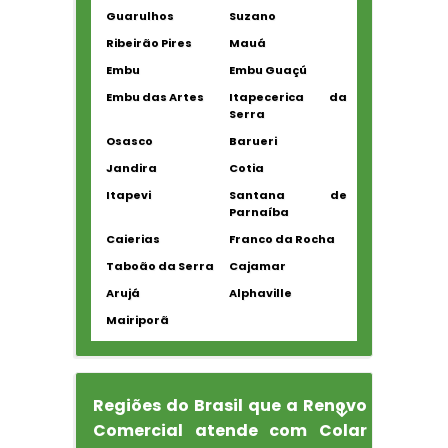
Guarulhos
Suzano
Ribeirão Pires
Mauá
Embu
Embu Guaçú
Embu das Artes
Itapecerica da
Serra
Osasco
Barueri
Jandira
Cotia
Itapevi
Santana de
Parnaíba
Caierias
Franco da Rocha
Taboão da Serra
Cajamar
Arujá
Alphaville
Mairiporã
Regiões do Brasil que a Renovo
Comercial atende com Colar