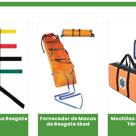
ha Resgate
Fornecedor de Macas
Mochilas
de Resgate Sked
Té