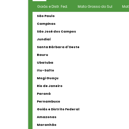
Goiás e Distr. Fed.
Mato Grosso do Sul
Mat
São Paulo
Campinas
São José dos Campos
Jundiaí
Santa Bárbara d'Oeste
Bauru
Ubatuba
Itu–Salto
Mogi Guaçu
Rio de Janeiro
Paraná
Pernambuco
Goiás e Distrito Federal
Amazonas
Maranhão