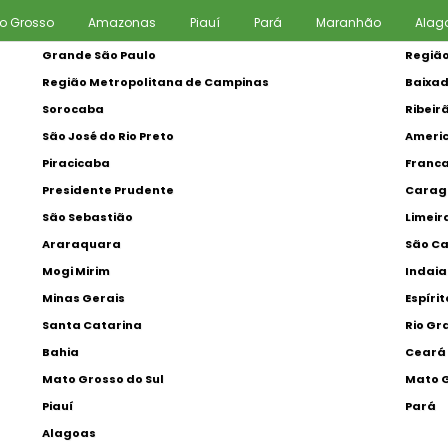
o Grosso
Amazonas
Piauí
Pará
Maranhão
Alag
Grande São Paulo
Região
Região Metropolitana de Campinas
Baixad
Sorocaba
Ribeir
São José do Rio Preto
Ameri
Piracicaba
Franc
Presidente Prudente
Carag
São Sebastião
Limeir
Araraquara
São Ca
Mogi Mirim
Indai
Minas Gerais
Espíri
Santa Catarina
Rio Gr
Bahia
Ceará
Mato Grosso do Sul
Mato 
Piauí
Pará
Alagoas