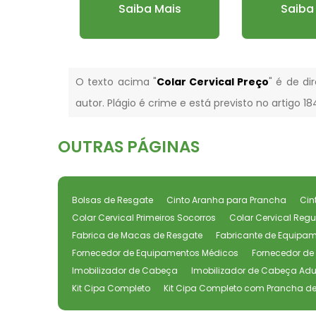
Mais
Saiba Mais
Saiba
O texto acima "
Colar Cervical Preço
" é de di
autor. Plágio é crime e está previsto no artigo 1
OUTRAS
PÁGINAS
Bolsas de Resgate
Cinto Aranha para Prancha
Cin
Colar Cervical Primeiros Socorros
Colar Cervical Regu
Fabrica de Macas de Resgate
Fabricante de Equipa
Fornecedor de Equipamentos Médicos
Fornecedor de 
Imobilizador de Cabeça
Imobilizador de Cabeça Adu
Kit Cipa Completo
Kit Cipa Completo com Prancha de P
Kit Cipa Prancha Polietileno Resgate
Kit Cipa Primeiro