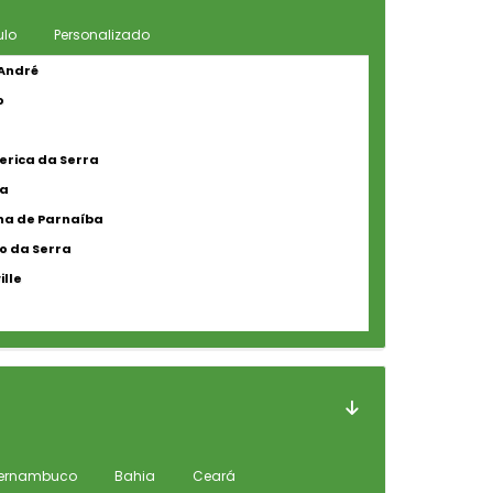
ulo
Personalizado
André
o
erica da Serra
ra
a de Parnaíba
 da Serra
ille
ernambuco
Bahia
Ceará