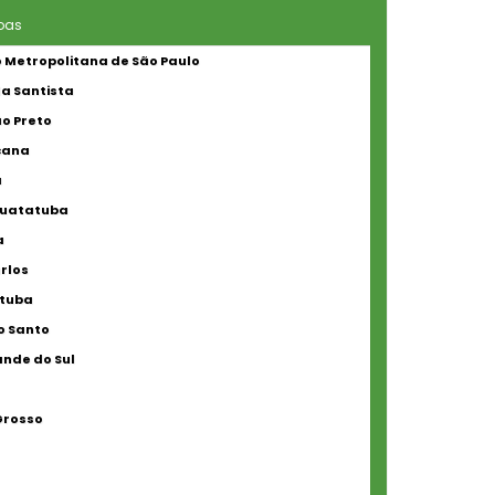
oas
 Metropolitana de São Paulo
a Santista
ão Preto
cana
a
uatatuba
a
rlos
atuba
to Santo
ande do Sul
Grosso