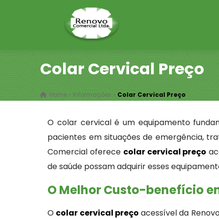
Colar Cervical Preço
Home
»
Informações
»
Colar Cervical Preço
O colar cervical é um equipamento funda
pacientes em situações de emergência, tra
Comercial oferece
colar cervical preço
ace
de saúde possam adquirir esses equipamen
O Melhor Custo-benefício em
O
colar cervical preço
acessível da Renovo