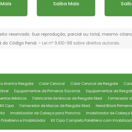
 Mais
Saiba Mais
Saib
reito reservado. Sua reprodução, parcial ou total, mesmo citan
84 do Código Penal. –
Lei n° 9.610-98 sobre direitos autorais
.
to Aranha Resgate
Colar Cervical
Colar Cervical de Resgate
Cola
lável
Equipamentos de Primeiros Socorros
Equipamentos de Resga
mentos Médicos
Fabricante de Macas de Resgate Sked
Fornecedor 
Kit Cipa
Fornecedor de Macas de Resgate Sked
Head Block Primeiro
lto
Imobilizador de Cabeça para Prancha
Imobilizador de Cabeça
olietileno e Imobilizador
Kit Cipa Completo Polietileno com Imobiliz
s Socorros Preço
Kit de Primeiros Socorros
Kit de Primeiros Socorros B