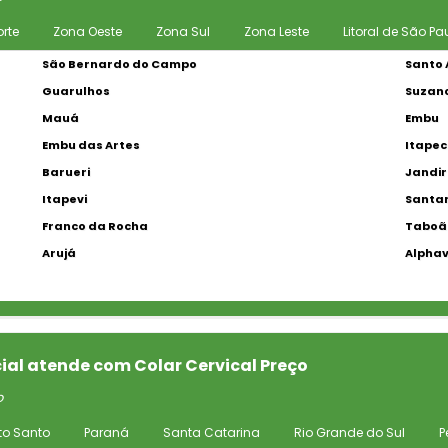
rte
Zona Oeste
Zona Sul
Zona Leste
Litoral de São Pa
São Bernardo do Campo
Santo 
Guarulhos
Suzan
Mauá
Embu
Embu das Artes
Itapec
Barueri
Jandi
Itapevi
Santan
Franco da Rocha
Taboão
Arujá
Alphav
ial atende com Colar Cervical Preço
o
ito Santo
Paraná
Santa Catarina
Rio Grande do Sul
P