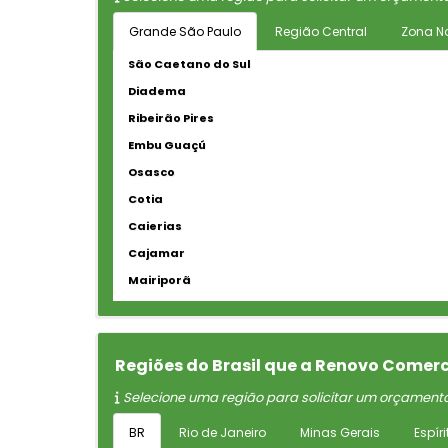
Grande São Paulo
Região Central
Zona No
São Caetano do Sul
Diadema
Ribeirão Pires
Embu Guaçú
Osasco
Cotia
Caierias
Cajamar
Mairiporã
Regiões do Brasil que a Renovo Comerc
Selecione uma região para solicitar um orçament
BR
Rio de Janeiro
Minas Gerais
Espír