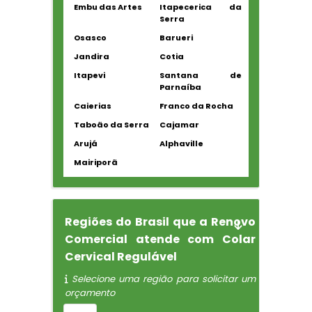
Embu das Artes
Itapecerica da
Serra
Osasco
Barueri
Jandira
Cotia
Itapevi
Santana de
Parnaíba
Caierias
Franco da Rocha
Taboão da Serra
Cajamar
Arujá
Alphaville
Mairiporã
Regiões do Brasil que a Renovo
Comercial atende com Colar
Cervical Regulável
Selecione uma região para solicitar um
orçamento