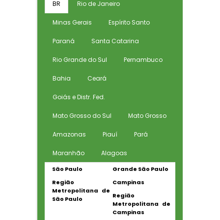
BR
Rio de Janeiro
Minas Gerais
Espírito Santo
Paraná
Santa Catarina
Rio Grande do Sul
Pernambuco
Bahia
Ceará
Goiás e Distr. Fed.
Mato Grosso do Sul
Mato Grosso
Amazonas
Piauí
Pará
Maranhão
Alagoas
São Paulo
Grande São Paulo
Região
Campinas
Metropolitana de
Região
São Paulo
Metropolitana de
Campinas