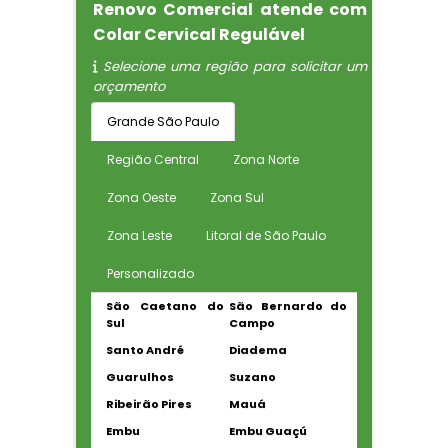
Renovo Comercial atende com
Colar Cervical Regulável
Selecione uma região para solicitar um
orçamento
Grande São Paulo
Região Central
Zona Norte
Zona Oeste
Zona Sul
Zona Leste
Litoral de São Paulo
Personalizado
São Caetano do
São Bernardo do
Sul
Campo
Santo André
Diadema
Guarulhos
Suzano
Ribeirão Pires
Mauá
Embu
Embu Guaçú