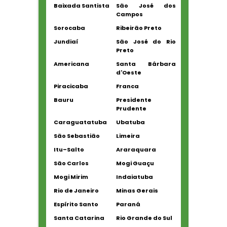
Baixada Santista
São José dos
Campos
Sorocaba
Ribeirão Preto
Jundiaí
São José do Rio
Preto
Americana
Santa Bárbara
d'Oeste
Piracicaba
Franca
Bauru
Presidente
Prudente
Caraguatatuba
Ubatuba
São Sebastião
Limeira
Itu–Salto
Araraquara
São Carlos
Mogi Guaçu
Mogi Mirim
Indaiatuba
Rio de Janeiro
Minas Gerais
Espírito Santo
Paraná
Santa Catarina
Rio Grande do Sul