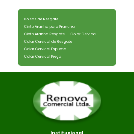
Bolsas de Resgate
Cinto Aranha para Prancha
Cinto Aranha Resgate
Colar Cervical
Colar Cervical de Resgate
Colar Cervical Espuma
Colar Cervical Preço
Colar Cervical Primeiros Socorros
Colar Cervical Regulável
Equipamentos de Primeiros Socorros
Equipamentos de Resgate
Equipamentos de Resgate e Primeiros
Socorros
Fabrica de Macas de Resgate
Fabricante de Equipamentos Médicos
Fabricante de Macas de Resgate Sked
Fornecedor de Equipamentos de Resgate
Institucional