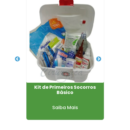
te
Kit de Primeiros Socorros
Kit de
Básico
Saiba Mais