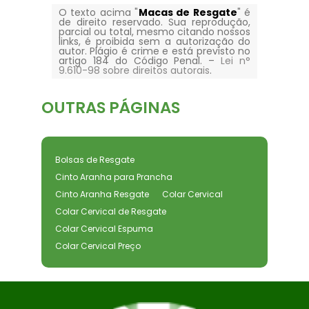
O texto acima "
Macas de Resgate
" é
de direito reservado. Sua reprodução,
parcial ou total, mesmo citando nossos
links, é proibida sem a autorização do
autor. Plágio é crime e está previsto no
artigo 184 do Código Penal. –
Lei n°
9.610-98 sobre direitos autorais
.
OUTRAS
PÁGINAS
Bolsas de Resgate
Cinto Aranha para Prancha
Cinto Aranha Resgate
Colar Cervical
Colar Cervical de Resgate
Colar Cervical Espuma
Colar Cervical Preço
Colar Cervical Primeiros Socorros
Colar Cervical Regulável
Equipamentos de Primeiros Socorros