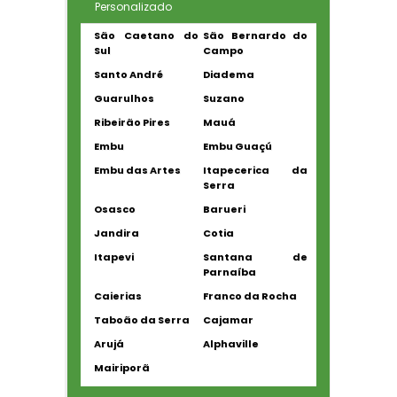
Personalizado
São Caetano do
São Bernardo do
Sul
Campo
Santo André
Diadema
Guarulhos
Suzano
Ribeirão Pires
Mauá
Embu
Embu Guaçú
Embu das Artes
Itapecerica da
Serra
Osasco
Barueri
Jandira
Cotia
Itapevi
Santana de
Parnaíba
Caierias
Franco da Rocha
Taboão da Serra
Cajamar
Arujá
Alphaville
Mairiporã