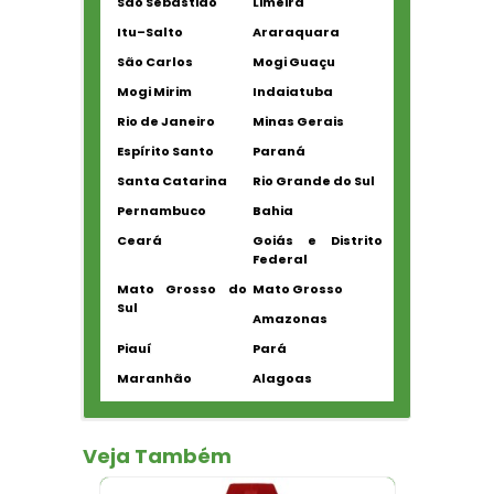
São Sebastião
Limeira
Itu–Salto
Araraquara
São Carlos
Mogi Guaçu
Mogi Mirim
Indaiatuba
Rio de Janeiro
Minas Gerais
Espírito Santo
Paraná
Santa Catarina
Rio Grande do Sul
Pernambuco
Bahia
Ceará
Goiás e Distrito
Federal
Mato Grosso do
Mato Grosso
Sul
Amazonas
Piauí
Pará
Maranhão
Alagoas
Veja Também