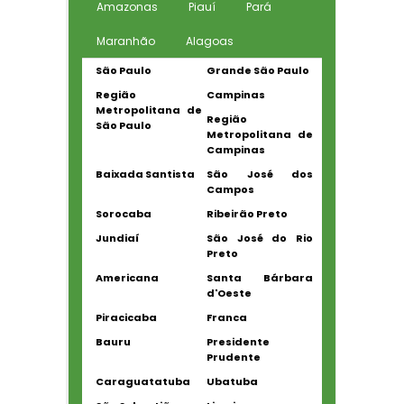
Amazonas
Piauí
Pará
Maranhão
Alagoas
São Paulo
Grande São Paulo
Região
Campinas
Metropolitana de
Região
São Paulo
Metropolitana de
Campinas
Baixada Santista
São José dos
Campos
Sorocaba
Ribeirão Preto
Jundiaí
São José do Rio
Preto
Americana
Santa Bárbara
d'Oeste
Piracicaba
Franca
Bauru
Presidente
Prudente
Caraguatatuba
Ubatuba